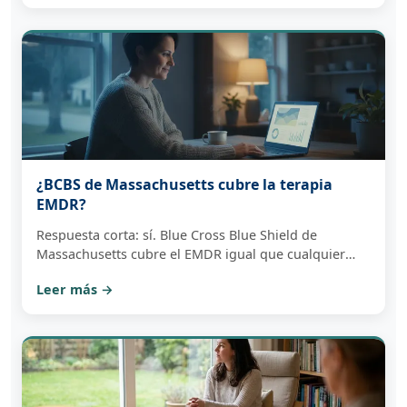
claridad si podemos atenderte dentro de la red.
¿BCBS de Massachusetts cubre la terapia
EMDR?
Respuesta corta: sí. Blue Cross Blue Shield de
Massachusetts cubre el EMDR igual que cualquier
terapia ambulatoria. Aquí te explicamos cómo
Leer más →
funcionan de verdad los copagos, deducibles y la
telesalud — y cómo revisar tus propios beneficios.