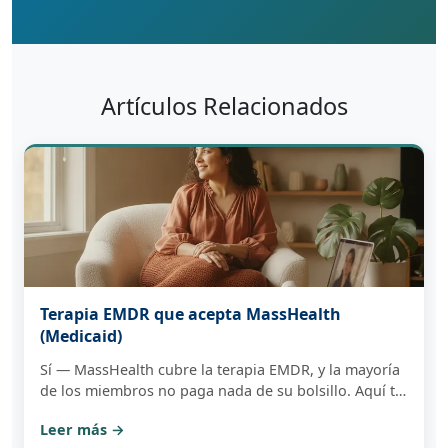
Artículos Relacionados
Terapia EMDR que acepta MassHealth
(Medicaid)
Sí — MassHealth cubre la terapia EMDR, y la mayoría
de los miembros no paga nada de su bolsillo. Aquí te
explicamos cómo funciona la cobertura, qué tener a
Leer más →
mano y cómo una consulta gratuita te dice con