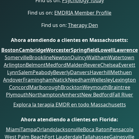
Find us on:
Psychology Today
Find us on:
EMDRIA Member Profile
Find us on:
Therapy Den
Ahora atendiendo a clientes en Massachusetts:
Boston
Cambridge
Worcester
Springfield
Lowell
Lawrence
Somerville
Brookline
Newton
Quincy
Waltham
Watertown
Arlington
Belmont
Medford
Malden
Revere
Chelsea
Everett
Lynn
Salem
Peabody
Beverly
Danvers
Haverhill
Methuen
Andover
Framingham
Natick
Needham
Wellesley
Lexington
Concord
Marlborough
Brockton
Weymouth
Braintree
Plymouth
Northampton
Amherst
New Bedford
Fall River
Explora la terapia EMDR en todo Massachusetts
Ahora atendiendo a clientes en Florida:
Miami
Tampa
Orlando
Jacksonville
Boca Raton
Pensacola
West Palm Beach
Fort Lauderdale
Tallahassee
Gainesville