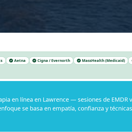
ts
Aetna
Cigna / Evernorth
MassHealth (Medicaid)
pia en línea en Lawrence — sesiones de EMDR vi
enfoque se basa en empatía, confianza y técnica