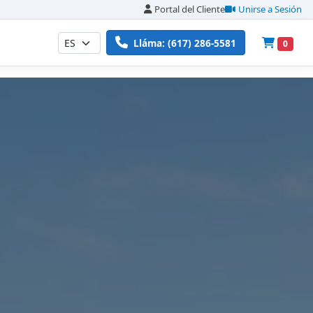
Portal del Cliente
Unirse a Sesión
Lláma: (617) 286-5581
0