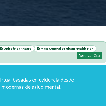
UnitedHealthcare
Mass General Brigham Health Plan
Reservar Cita
rtual basadas en evidencia desde
s modernas de salud mental.