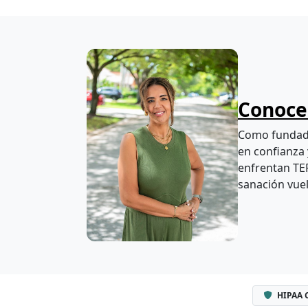
Conoce 
Como fundado
en confianza 
enfrentan TEP
sanación vuel
HIPAA 