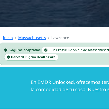
Inicio
Massachusetts
Lawrence
Seguros aceptados:
Blue Cross Blue Shield de Massachuset
Harvard Pilgrim Health Care
En EMDR Unlocked, ofrecemos tera
la comodidad de tu casa. Nuestro 