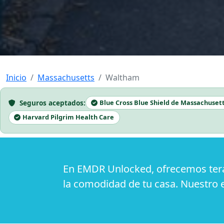
Inicio
Massachusetts
Waltham
Seguros aceptados:
Blue Cross Blue Shield de Massachuset
Harvard Pilgrim Health Care
En EMDR Unlocked, ofrecemos tera
la comodidad de tu casa. Nuestro 