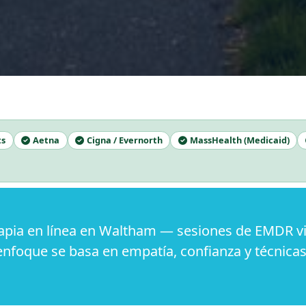
ts
Aetna
Cigna / Evernorth
MassHealth (Medicaid)
pia en línea en Waltham — sesiones de EMDR vi
enfoque se basa en empatía, confianza y técnica