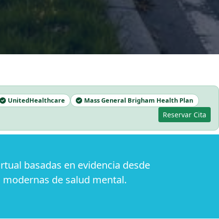
UnitedHealthcare
Mass General Brigham Health Plan
Reservar Cita
rtual basadas en evidencia desde
s modernas de salud mental.