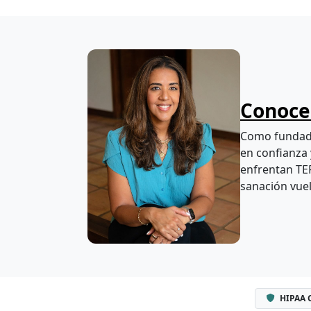
Conoce 
Como fundado
en confianza 
enfrentan TEP
sanación vuel
HIPAA 