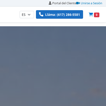
Portal del Cliente
Unirse a Sesión
Lláma: (617) 286-5581
0