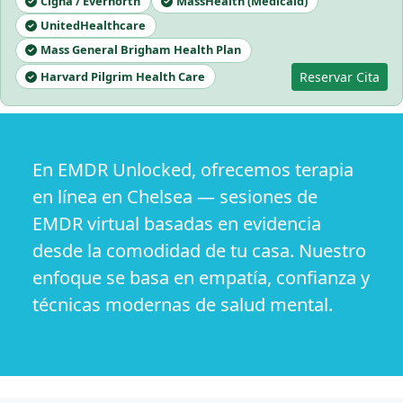
Cigna / Evernorth
MassHealth (Medicaid)
UnitedHealthcare
Mass General Brigham Health Plan
Harvard Pilgrim Health Care
Reservar Cita
En EMDR Unlocked, ofrecemos terapia
en línea en Chelsea — sesiones de
EMDR virtual basadas en evidencia
desde la comodidad de tu casa. Nuestro
enfoque se basa en empatía, confianza y
técnicas modernas de salud mental.