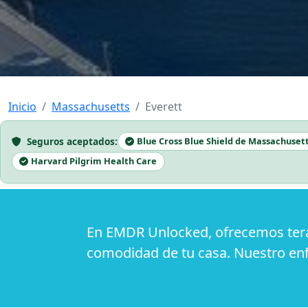
Inicio
Massachusetts
Everett
Seguros aceptados:
Blue Cross Blue Shield de Massachuset
Harvard Pilgrim Health Care
En EMDR Unlocked, ofrecemos terap
comodidad de tu casa. Nuestro enf