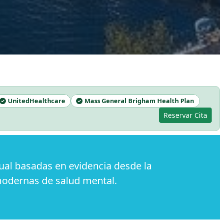
UnitedHealthcare
Mass General Brigham Health Plan
Reservar Cita
ual basadas en evidencia desde la
modernas de salud mental.