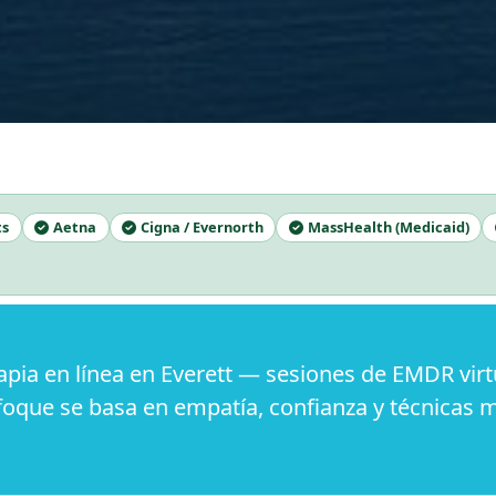
ts
Aetna
Cigna / Evernorth
MassHealth (Medicaid)
ia en línea en Everett — sesiones de EMDR virt
oque se basa en empatía, confianza y técnicas 