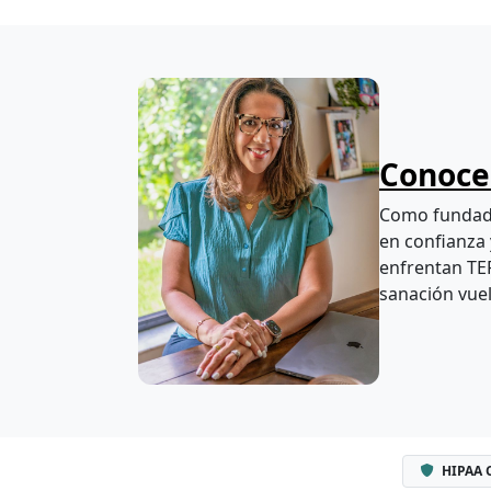
Conoce 
Como fundado
en confianza 
enfrentan TEP
sanación vuel
HIPAA 