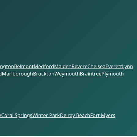
ington
Belmont
Medford
Malden
Revere
Chelsea
Everett
Lynn
d
Marlborough
Brockton
Weymouth
Braintree
Plymouth
e
Coral Springs
Winter Park
Delray Beach
Fort Myers