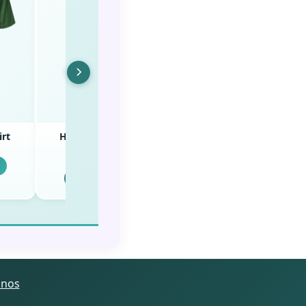
irt
Healing is Possible
Healing is Possible
EMDR Mug
EMDR Tee
2 opciones
24 opciones
Ver opciones
Ver opciones
inos