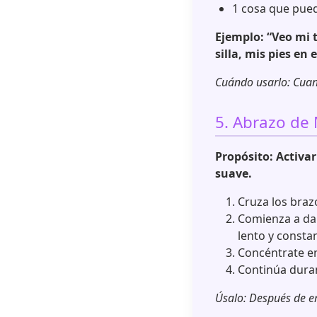
1 cosa que pue
Ejemplo: “Veo mi t
silla, mis pies en 
Cuándo usarlo: Cuand
5. Abrazo de
Propósito: Activar
suave.
Cruza los bra
Comienza a dar
lento y consta
Concéntrate en 
Continúa duran
Úsalo: Después de em