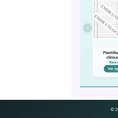
Plantill
clínic
Para 
Ver o
© 2