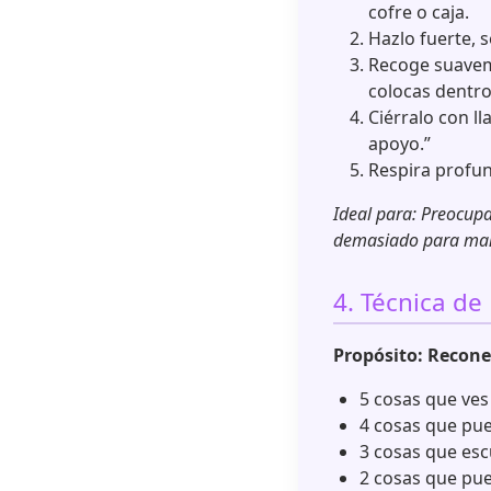
cofre o caja.
Hazlo fuerte, se
Recoge suavem
colocas dentro
Ciérralo con ll
apoyo.”
Respira profun
Ideal para: Preocupa
demasiado para man
4. Técnica de
Propósito: Reconec
5 cosas que ves
4 cosas que pu
3 cosas que es
2 cosas que pue