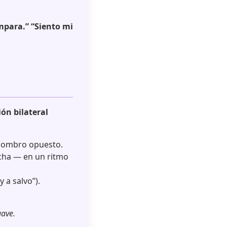
mpara.” “Siento mi
ón bilateral
 hombro opuesto.
echa — en un ritmo
 a salvo”).
uave.