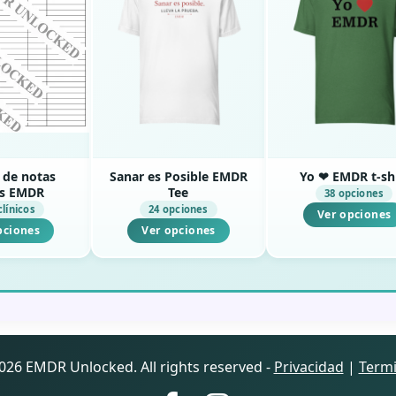
a de notas
Sanar es Posible EMDR
Yo ❤ EMDR t-sh
as EMDR
Tee
38 opciones
clínicos
24 opciones
Ver opciones
pciones
Ver opciones
026 EMDR Unlocked. All rights reserved -
Privacidad
|
Term