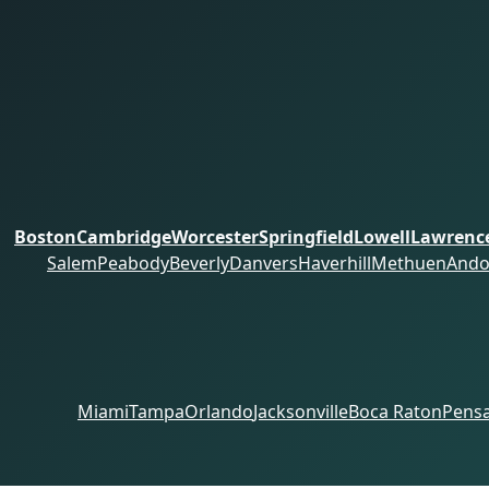
Boston
Cambridge
Worcester
Springfield
Lowell
Lawrenc
Salem
Peabody
Beverly
Danvers
Haverhill
Methuen
Ando
Miami
Tampa
Orlando
Jacksonville
Boca Raton
Pensa