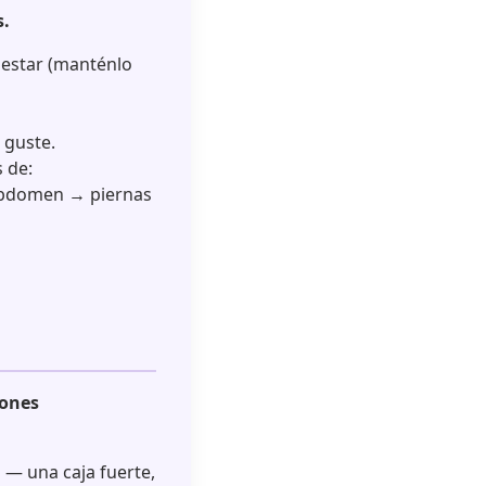
s.
lestar (manténlo
 guste.
 de:
bdomen → piernas
iones
 — una caja fuerte,