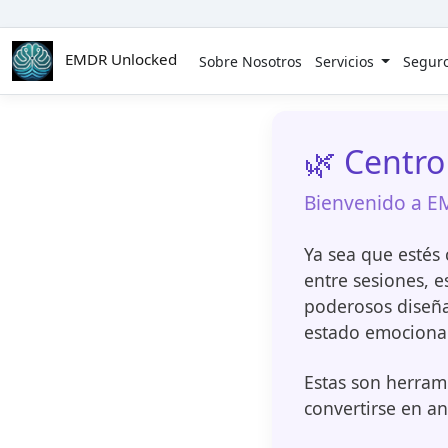
Skip to main content
EMDR Unlocked
Sobre Nosotros
Servicios
Segur
🌿 Centro
Bienvenido a E
Ya sea que estés
entre sesiones, e
poderosos diseñad
estado emocional
Estas son herram
convertirse en an