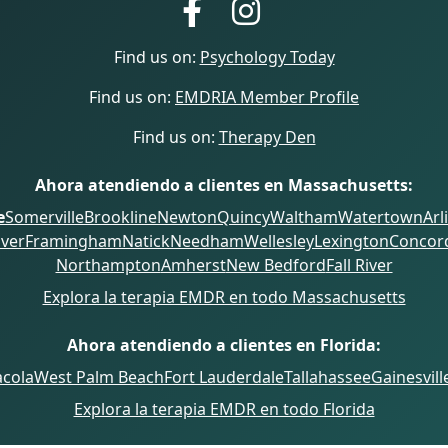
Find us on:
Psychology Today
Find us on:
EMDRIA Member Profile
Find us on:
Therapy Den
Ahora atendiendo a clientes en Massachusetts:
e
Somerville
Brookline
Newton
Quincy
Waltham
Watertown
Arl
ver
Framingham
Natick
Needham
Wellesley
Lexington
Concor
Northampton
Amherst
New Bedford
Fall River
Explora la terapia EMDR en todo Massachusetts
Ahora atendiendo a clientes en Florida:
cola
West Palm Beach
Fort Lauderdale
Tallahassee
Gainesvill
Explora la terapia EMDR en todo Florida