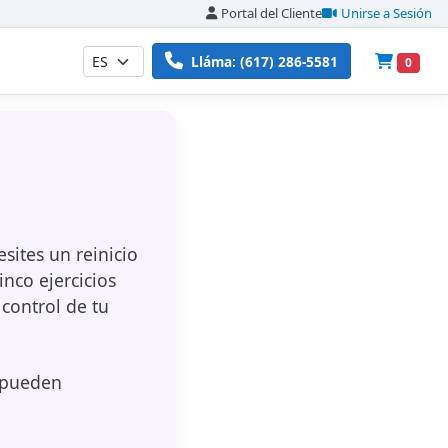
Portal del Cliente
Unirse a Sesión
Lláma: (617) 286-5581
0
ites un reinicio
inco ejercicios
control de tu
, pueden