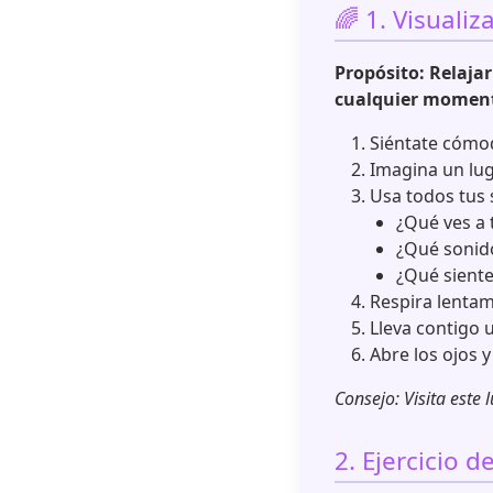
🌈 1. Visuali
Propósito: Relaja
cualquier momen
Siéntate cómod
Imagina un lug
Usa todos tus 
¿Qué ves a 
¿Qué sonid
¿Qué siente
Respira lentam
Lleva contigo u
Abre los ojos 
Consejo: Visita este
2. Ejercicio d