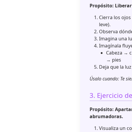
Propósito: Liberar
Cierra los ojo
leve).
Observa dónde 
Imagina una lu
Imagínala fluy
Cabeza → c
→ pies
Deja que la luz 
Úsalo cuando: Te si
3. Ejercicio 
Propósito: Apart
abrumadoras.
Visualiza un c