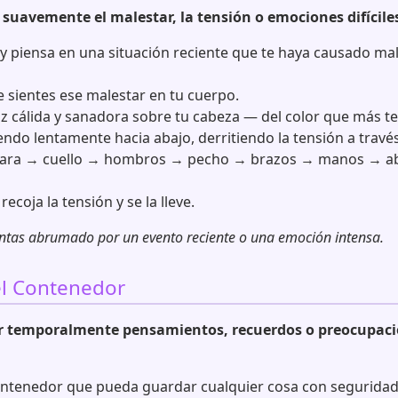
 suavemente el malestar, la tensión o emociones difícile
s y piensa en una situación reciente que te haya causado ma
sientes ese malestar en tu cuerpo.
z cálida y sanadora sobre tu cabeza — del color que más te
endo lentamente hacia abajo, derritiendo la tensión a través
ara → cuello → hombros → pecho → brazos → manos → a
recoja la tensión y se la lleve.
entas abrumado por un evento reciente o una emoción intensa.
del Contenedor
ar temporalmente pensamientos, recuerdos o preocupac
ontenedor que pueda guardar cualquier cosa con seguridad